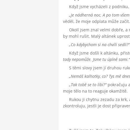
Když jsme vycházeli z podniku, 
Je nádherná noc. A po tom všem b
věděl, že moje odplata může začít.
Okolí jsem znal velmi dobře, 
by mohl rušit. Malý altánek uprost
Co kdybychom si na chvíli sedli?
Když jsme došli k altánku, přist
tady nepomůže. Jsme tu úplně sami.
S těmi slovy jsem jí druhou ruko
Nemáš kalhotky, co? Tys mě dnes
Tak tobě se to líbí?
pokračuju a 
moje tělo na to reaguje okamžitě.
Rukou ji chytnu zezadu za krk,
zkontroluju, jestli je dost připraven