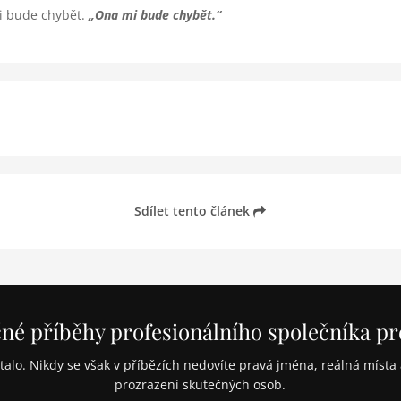
mi bude chybět.
Ona mi bude chybět.
Sdílet tento článek
né příběhy profesionálního společníka pr
talo. Nikdy se však v příbězích nedovíte pravá jména, reálná místa an
prozrazení skutečných osob.