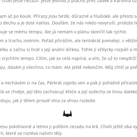
i snad ještě nezažil. Ještě jednou ji plácnu přes zadek a Karolína už
am až po koule. Přírazy jsou tvrdé, důrazné a hluboké, ale přesto 
 dechu a je dost nahlas. Doufám, že nás nikdo nevyruší, protože te
buje se mému tempu. Ale já nemám v plánu skončit tak rychle.
em a trochu zvolním. Pořád přirážím, ale tentokrát pomaleji, s vět
u a začnu si hrát s její anální dírkou. Tohle jí vždycky rozpálí a m
e zrychlím tempo. Cítím, jak se celá napíná, a vím, že už to nevydrží
u, dávám jí všechno, co mám. Ale ještě nekončím. Můj chtíč je pořá
 a nechávám si na čas. Párkrát zajedu ven a pak ji pořádně přirazím
á se chvěje, její tělo zachvacují křeče a její vzdechy se linou dalek
eduju, jak jí tělem proudí vlna za vlnou rozkoše.
su polohlasně a letmo ji políbím zezadu na krk. Chvíli ještě oba 
, které se rozlévá našimi těly.