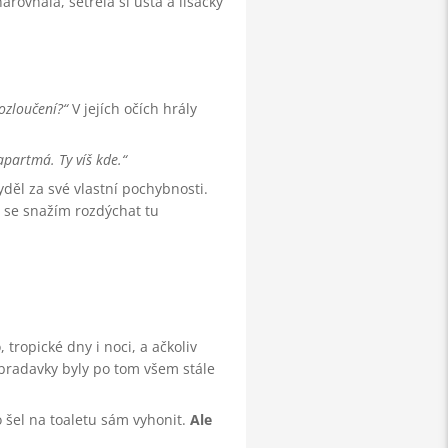
arovnala, setřela si ústa a lišácky
rozloučení?
V jejích očích hrály
apartmá. Ty víš kde.
děl za své vlastní pochybnosti.
á se snažím rozdýchat tu
 tropické dny i noci, a ačkoliv
 bradavky byly po tom všem stále
 šel na toaletu sám vyhonit.
Ale