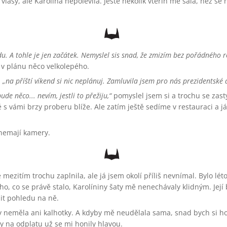
lasy, ale Karolína nepolevila. Ještě několik vteřin mě sála, než se n
edu. A tohle je jen začátek. Nemyslel sis snad, že zmizím bez pořádného 
á v plánu něco velkolepého.
,
na příští víkend si nic neplánuj. Zamluvila jsem pro nás prezidentské 
ude něco... nevím, jestli to přežiju,
pomyslel jsem si a trochu se zasty
 s vámi brzy proberu blíže. Ale zatím ještě sedíme v restauraci a j
 nemají kamery.
mezitím trochu zaplnila, ale já jsem okolí příliš nevnímal. Bylo léto,
o, co se právě stalo, Karolíniny šaty mě nenechávaly klidným. Její
it pohledu na ně.
ty neměla ani kalhotky. A kdyby mě neudělala sama, snad bych si ho
ny na odplatu už se mi honily hlavou.