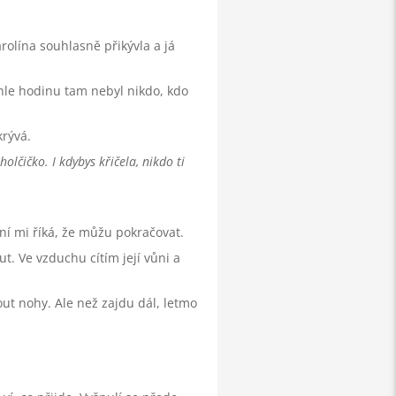
olína souhlasně přikývla a já
hle hodinu tam nebyl nikdo, kdo
krývá.
 holčičko. I kdybys křičela, nikdo ti
í mi říká, že můžu pokračovat.
ut. Ve vzduchu cítím její vůni a
ut nohy. Ale než zajdu dál, letmo