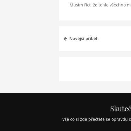
Musím říct, že tohle všechno 
Novější příběh
Skuteč
Vše co si zde přečtete se opravdu s