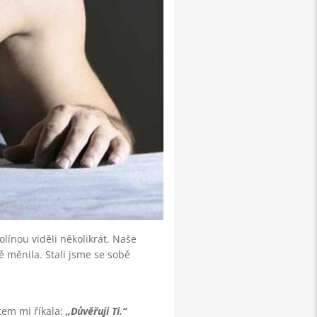
línou viděli několikrát. Naše
 měnila. Stali jsme se sobě
tem mi říkala:
Důvěřuji Ti.