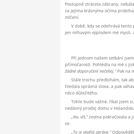
Postupně ztrácela zábrany, nebála 
za jejíma krásnýma očima probíhaj
mlčení.
V době, kdy se odehrává tento 
jen mlhavým výplodem mé mysli, al
Při jednom našem setkání jsem K
přímočarostí. Pohlédla na mě s jis
žádné doporučení nečekej.
Pak na m
Stále trochu předbíhám, tak ab
hledala správná slova, a pak váha
něco důležitého.
Tohle bude vážné, říkal jsem s
nedávný prodej domu v Holandsku n
No, víš,
zvolna pokračovala a j
se.
To je skvělá zpráva.
Odpověděl j