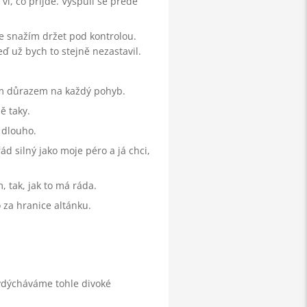
 ví, co přijde. Vyšpulí se přede
se snažím držet pod kontrolou.
ď už bych to stejně nezastavil.
ším důrazem na každý pohyb.
ě taky.
 dlouho.
d silný jako moje péro a já chci,
, tak, jak to má ráda.
o za hranice altánku.
vydýcháváme tohle divoké