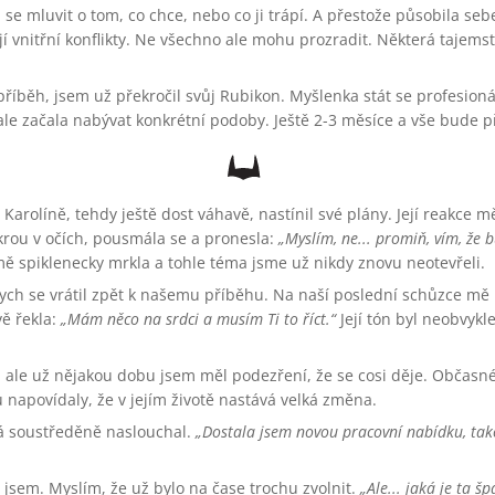
se mluvit o tom, co chce, nebo co ji trápí. A přestože působila se
í vnitřní konflikty. Ne všechno ale mohu prozradit. Některá tajem
příběh, jsem už překročil svůj Rubikon. Myšlenka stát se profesion
e začala nabývat konkrétní podoby. Ještě 2-3 měsíce a vše bude p
arolíně, tehdy ještě dost váhavě, nastínil své plány. Její reakce mě
krou v očích, pousmála se a pronesla:
Myslím, ne... promiň, vím, že 
ě spiklenecky mrkla a tohle téma jsme už nikdy znovu neotevřeli.
ych se vrátil zpět k našemu příběhu. Na naší poslední schůzce mě K
vě řekla:
Mám něco na srdci a musím Ti to říct.
Její tón byl neobvykle
i, ale už nějakou dobu jsem měl podezření, že se cosi děje. Občasn
apovídaly, že v jejím životě nastává velká změna.
á soustředěně naslouchal.
Dostala jsem novou pracovní nabídku, tak
sem. Myslím, že už bylo na čase trochu zvolnit.
Ale... jaká je ta š