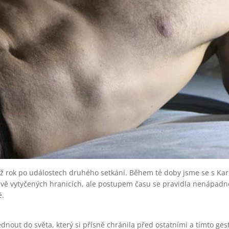
ež rok po událostech druhého setkání. Během té doby jsme se s Karo
ivě vytyčených hranicích, ale postupem času se pravidla nenápadně
ě.
dnout do světa, který si přísně chránila před ostatními a tímto ges