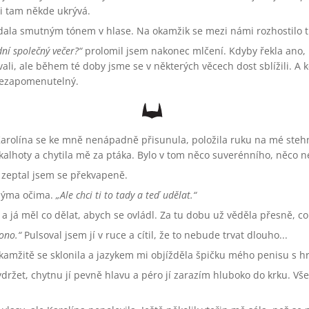
i tam někde ukrývá.
ala smutným tónem v hlase. Na okamžik se mezi námi rozhostilo t
dní společný večer?
prolomil jsem nakonec mlčení. Kdyby řekla ano, 
li, ale během té doby jsme se v některých věcech dost sblížili. A 
 nezapomenutelný.
. Karolína se ke mně nenápadně přisunula, položila ruku na mé steh
alhoty a chytila mě za ptáka. Bylo v tom něco suverénního, něco 
zeptal jsem se překvapeně.
nýma očima.
Ale chci ti to tady a teď udělat.
s a já měl co dělat, abych se ovládl. Za tu dobu už věděla přesně, c
 ono.
Pulsoval jsem jí v ruce a cítil, že to nebude trvat dlouho...
kamžitě se sklonila a jazykem mi objížděla špičku mého penisu s hr
držet, chytnu jí pevně hlavu a péro jí zarazím hluboko do krku. V