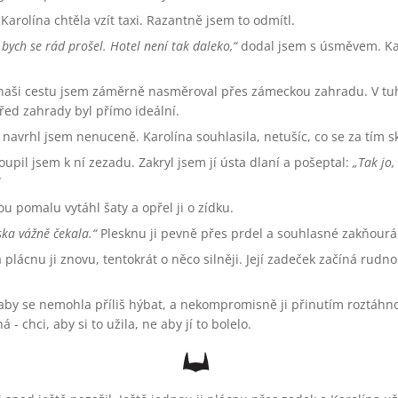
Karolína chtěla vzít taxi. Razantně jsem to odmítl.
ych se rád prošel. Hotel není tak daleko,
dodal jsem s úsměvem. Kar
a naši cestu jsem záměrně nasměroval přes zámeckou zahradu. V tu
řed zahrady byl přímo ideální.
navrhl jsem nenuceně. Karolína souhlasila, netušíc, co se za tím s
oupil jsem k ní zezadu. Zakryl jsem jí ústa dlaní a pošeptal:
Tak jo,
u pomalu vytáhl šaty a opřel ji o zídku.
ka vážně čekala.
Plesknu ji pevně přes prdel a souhlasné zakňourán
plácnu ji znovu, tentokrát o něco silněji. Její zadeček začíná rudno
 aby se nemohla příliš hýbat, a nekompromisně ji přinutím roztáhno
á - chci, aby si to užila, ne aby jí to bolelo.