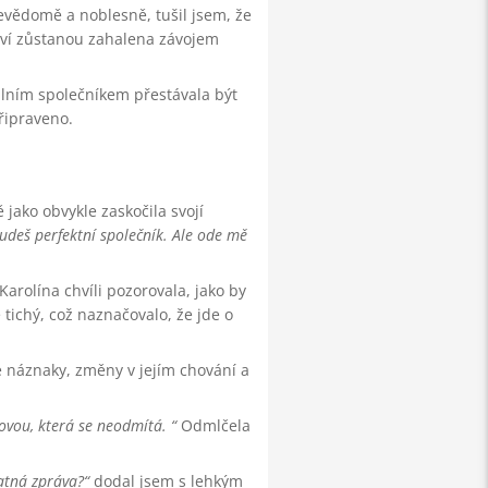
bevědomě a noblesně, tušil jsem, že
ství zůstanou zahalena závojem
álním společníkem přestávala být
řipraveno.
 jako obvykle zaskočila svojí
budeš perfektní společník. Ale ode mě
arolína chvíli pozorovala, jako by
 tichý, což naznačovalo, že jde o
é náznaky, změny v jejím chování a
ovou, která se neodmítá.
Odmlčela
patná zpráva?
dodal jsem s lehkým