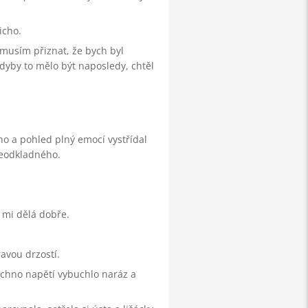
icho.
musím přiznat, že bych byl
kdyby to mělo být naposledy, chtěl
no a pohled plný emocí vystřídal
neodkladného.
o mi dělá dobře.
avou drzostí.
šechno napětí vybuchlo naráz a