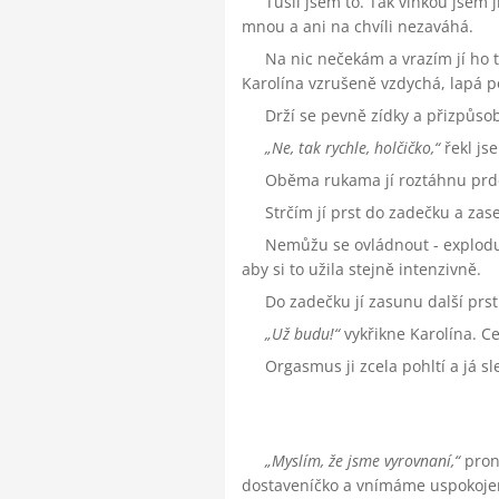
Tušil jsem to. Tak vlhkou jsem j
mnou a ani na chvíli nezaváhá.
Na nic nečekám a vrazím jí ho t
Karolína vzrušeně vzdychá, lapá po
Drží se pevně zídky a přizpůso
Ne, tak rychle, holčičko,
řekl js
Oběma rukama jí roztáhnu prdelk
Strčím jí prst do zadečku a zas
Nemůžu se ovládnout - exploduj
aby si to užila stejně intenzivně.
Do zadečku jí zasunu další prst
Už budu!
vykřikne Karolína. Cel
Orgasmus ji zcela pohltí a já sl
Myslím, že jsme vyrovnaní,
prone
dostaveníčko a vnímáme uspokojení