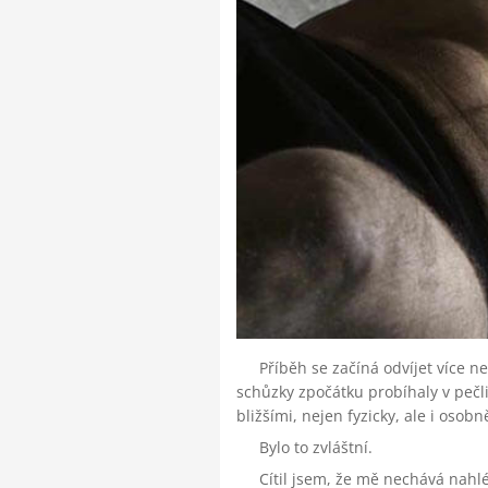
Příběh se začíná odvíjet více n
schůzky zpočátku probíhaly v pečl
bližšími, nejen fyzicky, ale i osobn
Bylo to zvláštní.
Cítil jsem, že mě nechává nahlé