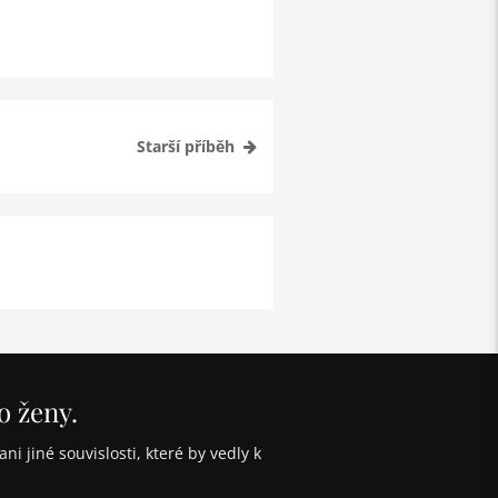
Starší příběh
o ženy.
i jiné souvislosti, které by vedly k