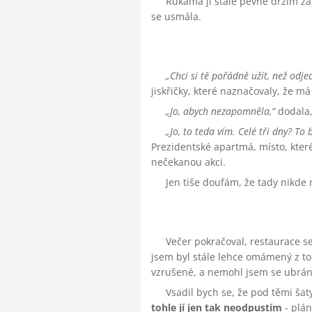
Rukama ji stále pevně držím za v
se usmála.
Chci si tě pořádně užít, než odj
jiskřičky, které naznačovaly, že m
Jo, abych nezapomněla,
dodala
Jo, to teda vím. Celé tři dny? To b
Prezidentské apartmá, místo, které
nečekanou akci.
Jen tiše doufám, že tady nikde
Večer pokračoval, restaurace se 
jsem byl stále lehce omámený z toh
vzrušené, a nemohl jsem se ubrán
Vsadil bych se, že pod těmi ša
tohle jí jen tak neodpustím
- plá