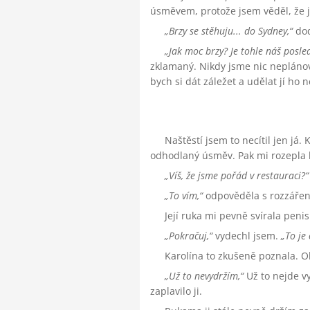
úsměvem, protože jsem věděl, že j
Brzy se stěhuju... do Sydney,
dod
Jak moc brzy? Je tohle náš posle
zklamaný. Nikdy jsme nic neplánova
bych si dát záležet a udělat jí ho
Naštěstí jsem to necítil jen já
odhodlaný úsměv. Pak mi rozepla k
Víš, že jsme pořád v restauraci?
To vím,
odpověděla s rozzáře
Její ruka mi pevně svírala peni
Pokračuj,
vydechl jsem.
To je
Karolína to zkušeně poznala. O
Už to nevydržím,
Už to nejde vy
zaplavilo ji.