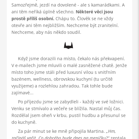
Samozřejmě, jezdí na dovolené - ale s kamarádkami. A
ani těm neříká úplně všechno.
Některé věci jsou
prostě příliš osobní.
Chápu to. Člověk se ne vždy
otevře ani těm nejbližším. Nechceme být zranitelní.
Nechceme, aby nás někdo soudil.
Když jsme dorazili na místo, čekalo nás překvapení.
V e-mailech jsme mluvili o malé zasněžené chatě. Jenže
místo toho jsme stáli před luxusní vilou s vnitřním
bazénem, wellness, obrovskou kuchyní (tu určitě
využijeme) a rozlehlou zahradou. Tak tohle bude
zajímavé...
Po příjezdu jsme se zabydleli - každý ve své ložnici.
Venku se stmívalo a večeře se blížila. Nastal můj čas.
Rozdělal jsem oheň v krbu, pustil hudbu a přesunul se
do kuchyně.
Za pár minut se ke mně připojila Martina.
Hm,
začínáš vařit. Co dobrého bude dnes na meníčku?
zeptala