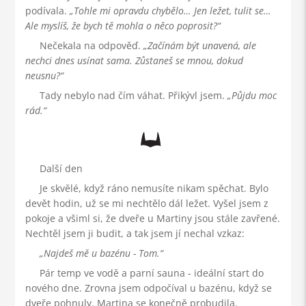
podívala.
Tohle mi opravdu chybělo… Jen ležet, tulit se…
Ale myslíš, že bych tě mohla o něco poprosit?
Nečekala na odpověď.
Začínám být unavená, ale
nechci dnes usínat sama. Zůstaneš se mnou, dokud
neusnu?
Tady nebylo nad čím váhat. Přikývl jsem.
Půjdu moc
rád.
Další den
Je skvělé, když ráno nemusíte nikam spěchat. Bylo
devět hodin, už se mi nechtělo dál ležet. Vyšel jsem z
pokoje a všiml si, že dveře u Martiny jsou stále zavřené.
Nechtěl jsem ji budit, a tak jsem jí nechal vzkaz:
Najdeš mě u bazénu - Tom.
Pár temp ve vodě a parní sauna - ideální start do
nového dne. Zrovna jsem odpočíval u bazénu, když se
dveře pohnuly. Martina se konečně probudila.