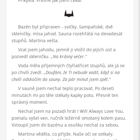
Přikývla. Přesně jak jsem čekal.
Bazén byl připraven - svíčky, šampaňské, dvě
skleničky, mísa jahod. Sauna rozehřátá na devadesát
stupňů. Martina vešla.
Vzal jsem jahodu, jemně ji vložil do jejích úst a
pozvedl skleničku.
Na krásný večer.
Voda měla příjemných čtyřiatřicet stupňů, ale já se
po chvíli zvedl.
Doufám, že Ti nebude vadit, když si na
chvíli odskočím do sauny. Za pár minut jsem zpět.
V sauně jsem nechal teplo pracovat. Po deseti
minutách mi po těle stékaly kapky potu. Přesně ten
správný moment.
Nechal jsem na pozadí hrát I Will Always Love You,
pomalu vyšel ven, ručník ležérně omotaný kolem pasu.
Vstoupil jsem do bazénu a osušku nechal za sebou.
Martina věděla, co přijde. Naše oči se setkaly.