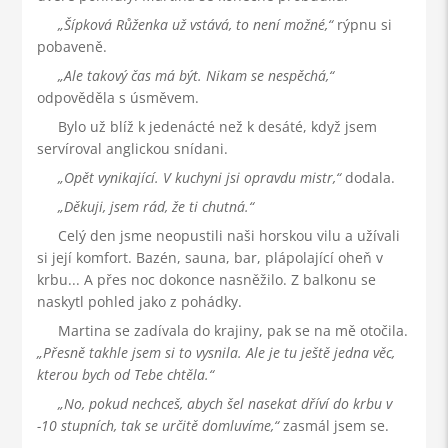
Šípková Růženka už vstává, to není možné,
rýpnu si
pobaveně.
Ale takový čas má být. Nikam se nespěchá,
odpověděla s úsměvem.
Bylo už blíž k jedenácté než k desáté, když jsem
servíroval anglickou snídani.
Opět vynikající. V kuchyni jsi opravdu mistr,
dodala.
Děkuji, jsem rád, že ti chutná.
Celý den jsme neopustili naši horskou vilu a užívali
si její komfort. Bazén, sauna, bar, plápolající oheň v
krbu... A přes noc dokonce nasněžilo. Z balkonu se
naskytl pohled jako z pohádky.
Martina se zadívala do krajiny, pak se na mě otočila.
Přesně takhle jsem si to vysnila. Ale je tu ještě jedna věc,
kterou bych od Tebe chtěla.
No, pokud nechceš, abych šel nasekat dříví do krbu v
-10 stupních, tak se určitě domluvíme,
zasmál jsem se.