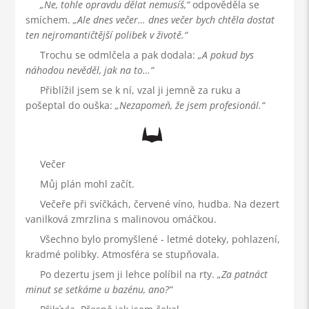
Ne, tohle opravdu dělat nemusíš,
odpověděla se
smíchem.
Ale dnes večer… dnes večer bych chtěla dostat
ten nejromantičtější polibek v životě.
Trochu se odmlčela a pak dodala:
A pokud bys
náhodou nevěděl, jak na to…
Přiblížil jsem se k ní, vzal ji jemně za ruku a
pošeptal do ouška:
Nezapomeň, že jsem profesionál.
Večer
Můj plán mohl začít.
Večeře při svíčkách, červené víno, hudba. Na dezert
vanilková zmrzlina s malinovou omáčkou.
Všechno bylo promyšlené - letmé doteky, pohlazení,
kradmé polibky. Atmosféra se stupňovala.
Po dezertu jsem ji lehce políbil na rty.
Za patnáct
minut se setkáme u bazénu, ano?