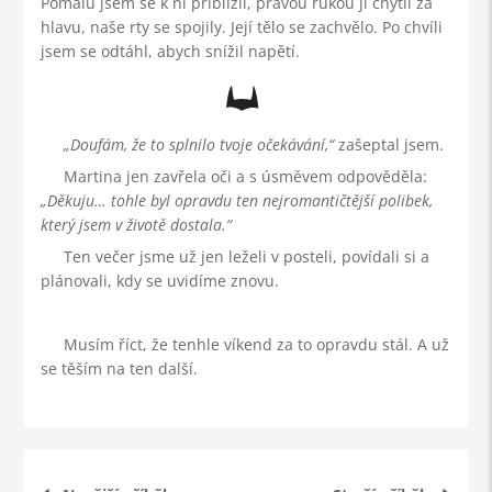
Pomalu jsem se k ní přiblížil, pravou rukou ji chytil za
hlavu, naše rty se spojily. Její tělo se zachvělo. Po chvíli
jsem se odtáhl, abych snížil napětí.
Doufám, že to splnilo tvoje očekávání,
zašeptal jsem.
Martina jen zavřela oči a s úsměvem odpověděla:
Děkuju… tohle byl opravdu ten nejromantičtější polibek,
který jsem v životě dostala.
Ten večer jsme už jen leželi v posteli, povídali si a
plánovali, kdy se uvidíme znovu.
Musím říct, že tenhle víkend za to opravdu stál. A už
se těším na ten další.