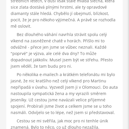
středních letech, v duši však stále mladá slečna, která
sice zlata dostává plnými hrstmi, ale ty opravdové
diamanty stále hledá. Chybělo jí obejmutí, blízkost,
pocit, že je pro někoho výjimečná. A právě se rozhodla
mě oslovit.
Bez dlouhého váhání navrhla strávit spolu celý
víkend na zasněžené chatě v horách. Přišlo mi to
odvážné - přece jen jsme se vůbec neznali. Každé
"poprvé" je výzva, ale celé dva dny? To může
dopadnout jakkoliv. Musel jsem být ve střehu. Přesto
jsem věděl, že tam budu pro ni.
Po několika e-mailech a krátkém telefonátu mi bylo
jasné, že nic kratšího než celý víkend pro Martinu
nepřipadá v úvahu. Vyzvedl jsem ji v Olomouci. Do auta
nastoupila sympatická žena a my vyrazili směrem
Jeseníky. Už cestou jsme navázali velice příjemné
spojení. Probírali jsme život a celkem jsme se u toho
nasmáli. Odvíjelo se to lépe, než jsem si představoval.
Cestou se mi svěřila, jak moc pro ni tenhle únik
znamená. Bylo to něco, co už dlouho nezažila.