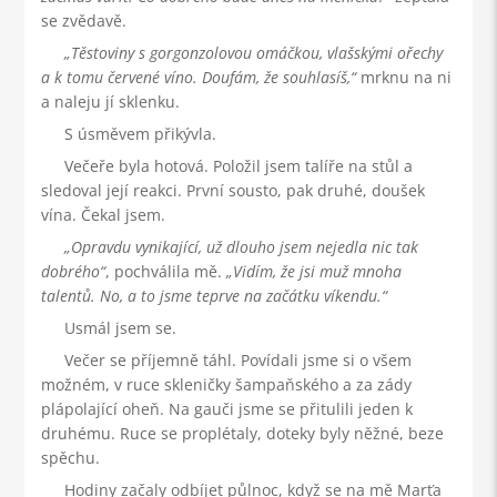
se zvědavě.
Těstoviny s gorgonzolovou omáčkou, vlašskými ořechy
a k tomu červené víno. Doufám, že souhlasíš,
mrknu na ni
a naleju jí sklenku.
S úsměvem přikývla.
Večeře byla hotová. Položil jsem talíře na stůl a
sledoval její reakci. První sousto, pak druhé, doušek
vína. Čekal jsem.
Opravdu vynikající, už dlouho jsem nejedla nic tak
dobrého
, pochválila mě.
Vidím, že jsi muž mnoha
talentů. No, a to jsme teprve na začátku víkendu.
Usmál jsem se.
Večer se příjemně táhl. Povídali jsme si o všem
možném, v ruce skleničky šampaňského a za zády
plápolající oheň. Na gauči jsme se přitulili jeden k
druhému. Ruce se proplétaly, doteky byly něžné, beze
spěchu.
Hodiny začaly odbíjet půlnoc, když se na mě Marťa