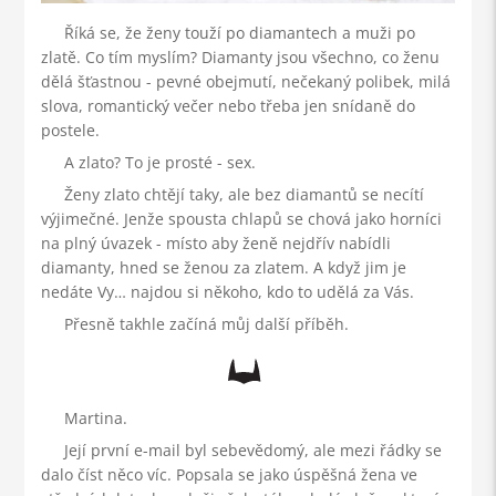
Říká se, že ženy touží po diamantech a muži po
zlatě. Co tím myslím? Diamanty jsou všechno, co ženu
dělá šťastnou - pevné obejmutí, nečekaný polibek, milá
slova, romantický večer nebo třeba jen snídaně do
postele.
A zlato? To je prosté - sex.
Ženy zlato chtějí taky, ale bez diamantů se necítí
výjimečné. Jenže spousta chlapů se chová jako horníci
na plný úvazek - místo aby ženě nejdřív nabídli
diamanty, hned se ženou za zlatem. A když jim je
nedáte Vy… najdou si někoho, kdo to udělá za Vás.
Přesně takhle začíná můj další příběh.
Martina.
Její první e-mail byl sebevědomý, ale mezi řádky se
dalo číst něco víc. Popsala se jako úspěšná žena ve