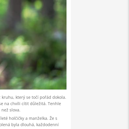
z kruhu, který se točí pořád dokola.
 na chvíli cítit důležitá. Tenhle
e než slova.
eté holčičky a manželka. Že s
volená byla dlouhá, každodenní