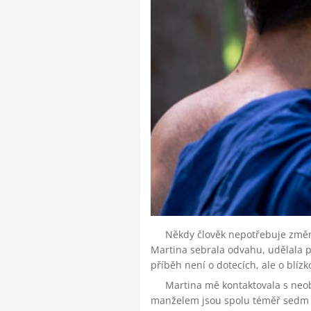
Někdy člověk nepotřebuje změnit 
Martina sebrala odvahu, udělala prv
příběh není o dotecích, ale o blízko
Martina mě kontaktovala s neob
manželem jsou spolu téměř sedm le