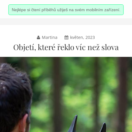
Nejlépe si čtení příběhů užiješ na svém mobilním zařízení.
Martina
květen, 2023
Objetí, které řeklo víc než slova