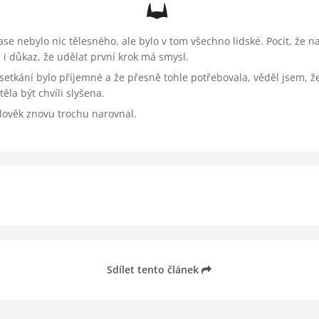
 nebylo nic tělesného, ale bylo v tom všechno lidské. Pocit, že na
 důkaz, že udělat první krok má smysl.
setkání bylo příjemné a že přesně tohle potřebovala, věděl jsem, že
ěla být chvíli slyšena.
člověk znovu trochu narovnal.
Sdílet tento článek