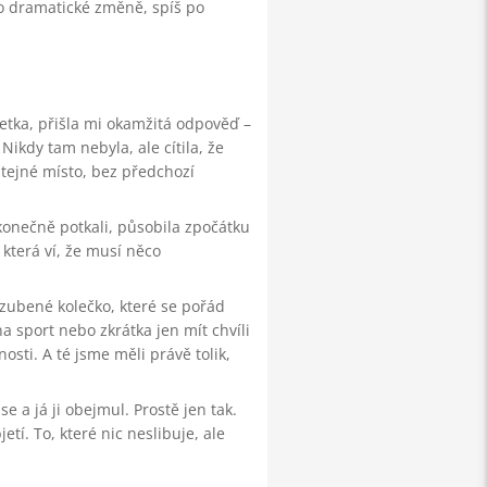
po dramatické změně, spíš po
etka, přišla mi okamžitá odpověď –
 Nikdy tam nebyla, ale cítila, že
tejné místo, bez předchozí
konečně potkali, působila zpočátku
která ví, že musí něco
 ozubené kolečko, které se pořád
na sport nebo zkrátka jen mít chvíli
sti. A té jsme měli právě tolik,
se a já ji obejmul. Prostě jen tak.
tí. To, které nic neslibuje, ale