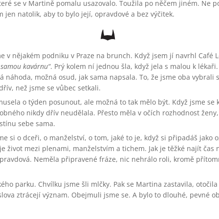
o, které se v Martině pomalu usazovalo. Toužila po něčem jiném. Ne 
n natolik, aby to bylo její, opravdové a bez výčitek.
me v nějakém podniku v Praze na brunch. Když jsem jí navrhl Café L
e samou kavárnu
. Prý kolem ní jednou šla, když jela s malou k lékaři.
á náhoda, možná osud, jak sama napsala. To, že jsme oba vybrali s
dřív, než jsme se vůbec setkali.
usela o týden posunout, ale možná to tak mělo být. Když jsme se 
obného nikdy dřív neudělala. Přesto měla v očích rozhodnost ženy, 
 stínu sebe sama.
me si o dceři, o manželství, o tom, jaké to je, když si připadáš jako
ý je život mezi plenami, manželstvím a tichem. Jak je těžké najít čas 
ravdová. Neměla připravené fráze, nic nehrálo roli, kromě přítomno
kého parku. Chvílku jsme šli mlčky. Pak se Martina zastavila, otočila 
lova ztrácejí význam. Obejmuli jsme se. A bylo to dlouhé, pevné obje