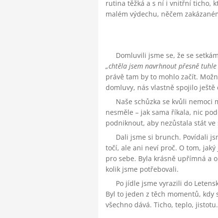
rutina těžká a s ní i vnitřní tich
malém výdechu, něčem zakázaném je
Domluvili jsme se, že se setká
chtěla jsem navrhnout přesně tuhl
právě tam by to mohlo začít. Možn
domluvy, nás vlastně spojilo ještě 
Naše schůzka se kvůli nemoci m
nesměle – jak sama říkala, nic pod
podniknout, aby nezůstala stát ve
Dali jsme si brunch. Povídali js
točí, ale ani neví proč. O tom, jak
pro sebe. Byla krásně upřímná a op
kolik jsme potřebovali.
Po jídle jsme vyrazili do Letens
Byl to jeden z těch momentů, kdy s
všechno dává. Ticho, teplo, jistotu.