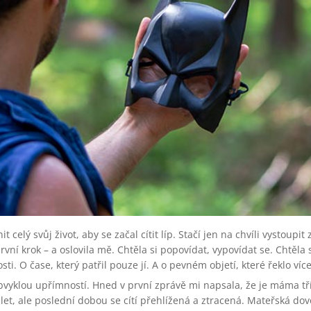
celý svůj život, aby se začal cítit líp. Stačí jen na chvíli vystoupit 
ní krok – a oslovila mě. Chtěla si popovídat, vypovídat se. Chtěla se
sti. O čase, který patřil pouze jí. A o pevném objetí, které řeklo víc
vyklou upřímností. Hned v první zprávě mi napsala, že je máma tříl
t, ale poslední dobou se cítí přehlížená a ztracená. Mateřská do