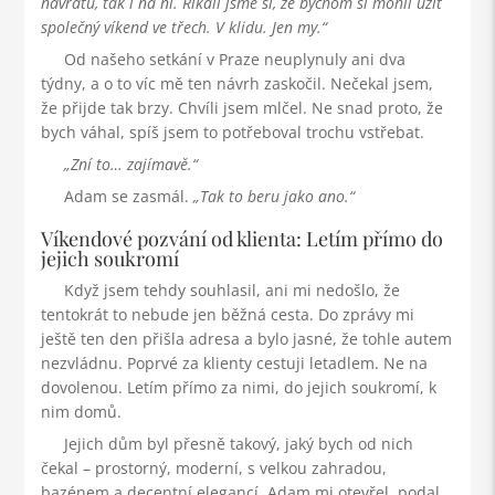
návratu, tak i na ni. Říkali jsme si, že bychom si mohli užít
společný víkend ve třech. V klidu. Jen my.
Od našeho setkání v Praze neuplynuly ani dva
týdny, a o to víc mě ten návrh zaskočil. Nečekal jsem,
že přijde tak brzy. Chvíli jsem mlčel. Ne snad proto, že
bych váhal, spíš jsem to potřeboval trochu vstřebat.
Zní to… zajímavě.
Adam se zasmál.
Tak to beru jako ano.
Víkendové pozvání od klienta: Letím přímo do
jejich soukromí
Když jsem tehdy souhlasil, ani mi nedošlo, že
tentokrát to nebude jen běžná cesta. Do zprávy mi
ještě ten den přišla adresa a bylo jasné, že tohle autem
nezvládnu. Poprvé za klienty cestuji letadlem. Ne na
dovolenou. Letím přímo za nimi, do jejich soukromí, k
nim domů.
Jejich dům byl přesně takový, jaký bych od nich
čekal – prostorný, moderní, s velkou zahradou,
bazénem a decentní elegancí. Adam mi otevřel, podal