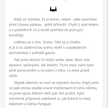
Když už myslela, že je konec, Adam - jako sportovec
před cílovou páskou - ještě přitvrdil. Chytil ji pod krkem
a z posledních sil jí tvrdě vystříkal do pulzující
kundičky.
Udělala se s ním. Znovu. Tělo se jí chvělo.
A já si tu závěrečnou scénu mohl s uspokojením
vychutnávat z pohodlí gauče.
Pak jsme všichni tři leželi vedle sebe. Beze slov,
zpocení, vyčerpaní, ale šťastní. Ticho mezi námi bylo
plné porozumění a vzrušení z toho, co jsme právě
zažili.
Zbytek víkendu se nesl ve stejném duchu. Když jsem
se pak cestou zpátky vracel myšlenkami k tomu všemu,
co jsme spolu během těch pár dní prožili, bylo
nesmírně příjemné uvědomit si, jak krásně to mezi
Adamem a Soňou funguje.