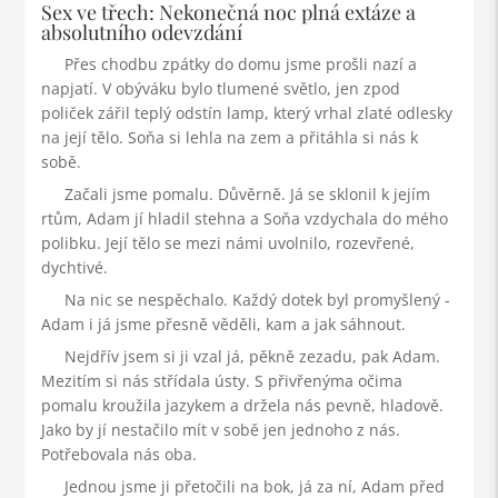
Sex ve třech: Nekonečná noc plná extáze a
absolutního odevzdání
Přes chodbu zpátky do domu jsme prošli nazí a
napjatí. V obýváku bylo tlumené světlo, jen zpod
poliček zářil teplý odstín lamp, který vrhal zlaté odlesky
na její tělo. Soňa si lehla na zem a přitáhla si nás k
sobě.
Začali jsme pomalu. Důvěrně. Já se sklonil k jejím
rtům, Adam jí hladil stehna a Soňa vzdychala do mého
polibku. Její tělo se mezi námi uvolnilo, rozevřené,
dychtivé.
Na nic se nespěchalo. Každý dotek byl promyšlený -
Adam i já jsme přesně věděli, kam a jak sáhnout.
Nejdřív jsem si ji vzal já, pěkně zezadu, pak Adam.
Mezitím si nás střídala ústy. S přivřenýma očima
pomalu kroužila jazykem a držela nás pevně, hladově.
Jako by jí nestačilo mít v sobě jen jednoho z nás.
Potřebovala nás oba.
Jednou jsme ji přetočili na bok, já za ní, Adam před