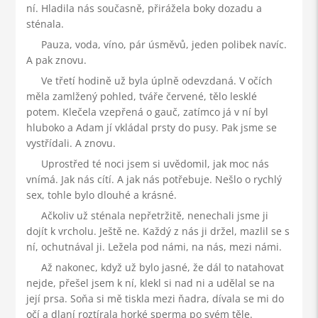
ní. Hladila nás současně, přirážela boky dozadu a
sténala.
Pauza, voda, víno, pár úsměvů, jeden polibek navíc.
A pak znovu.
Ve třetí hodině už byla úplně odevzdaná. V očích
měla zamlžený pohled, tváře červené, tělo lesklé
potem. Klečela vzepřená o gauč, zatímco já v ní byl
hluboko a Adam jí vkládal prsty do pusy. Pak jsme se
vystřídali. A znovu.
Uprostřed té noci jsem si uvědomil, jak moc nás
vnímá. Jak nás cítí. A jak nás potřebuje. Nešlo o rychlý
sex, tohle bylo dlouhé a krásné.
Ačkoliv už sténala nepřetržitě, nenechali jsme ji
dojít k vrcholu. Ještě ne. Každý z nás ji držel, mazlil se s
ní, ochutnával ji. Ležela pod námi, na nás, mezi námi.
Až nakonec, když už bylo jasné, že dál to natahovat
nejde, přešel jsem k ní, klekl si nad ni a udělal se na
její prsa. Soňa si mě tiskla mezi ňadra, dívala se mi do
očí a dlaní roztírala horké sperma po svém těle.