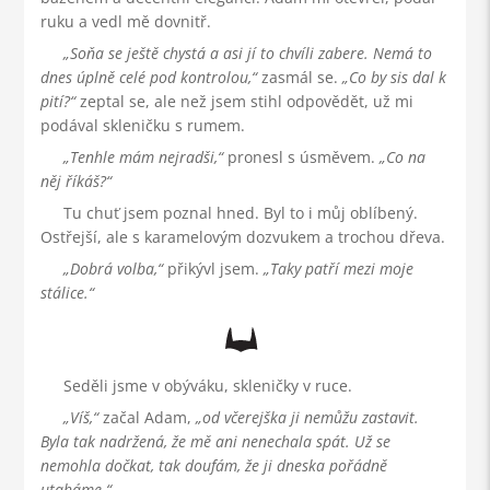
ruku a vedl mě dovnitř.
Soňa se ještě chystá a asi jí to chvíli zabere. Nemá to
dnes úplně celé pod kontrolou,
zasmál se.
Co by sis dal k
pití?
zeptal se, ale než jsem stihl odpovědět, už mi
podával skleničku s rumem.
Tenhle mám nejradši,
pronesl s úsměvem.
Co na
něj říkáš?
Tu chuť jsem poznal hned. Byl to i můj oblíbený.
Ostřejší, ale s karamelovým dozvukem a trochou dřeva.
Dobrá volba,
přikývl jsem.
Taky patří mezi moje
stálice.
Seděli jsme v obýváku, skleničky v ruce.
Víš,
začal Adam,
od včerejška ji nemůžu zastavit.
Byla tak nadržená, že mě ani nenechala spát. Už se
nemohla dočkat, tak doufám, že ji dneska pořádně
utaháme.