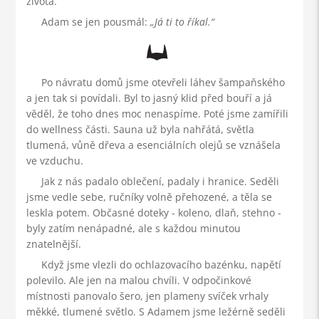
života.
Adam se jen pousmál:
Já ti to říkal.
Po návratu domů jsme otevřeli láhev šampaňského
a jen tak si povídali. Byl to jasný klid před bouří a já
věděl, že toho dnes moc nenaspíme. Poté jsme zamířili
do wellness části. Sauna už byla nahřátá, světla
tlumená, vůně dřeva a esenciálních olejů se vznášela
ve vzduchu.
Jak z nás padalo oblečení, padaly i hranice. Seděli
jsme vedle sebe, ručníky volně přehozené, a těla se
leskla potem. Občasné doteky - koleno, dlaň, stehno -
byly zatím nenápadné, ale s každou minutou
znatelnější.
Když jsme vlezli do ochlazovacího bazénku, napětí
polevilo. Ale jen na malou chvíli. V odpočinkové
místnosti panovalo šero, jen plameny svíček vrhaly
měkké, tlumené světlo. S Adamem jsme ležérně seděli