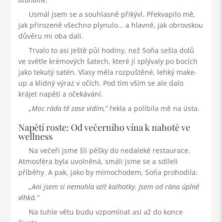
Usmál jsem se a souhlasně přikývl. Překvapilo mě,
jak přirozeně všechno plynulo… a hlavně, jak obrovskou
důvěru mi oba dali.
Trvalo to asi ještě půl hodiny, než Soňa sešla dolů
ve světle krémových šatech, které jí splývaly po bocích
jako tekutý satén. Vlasy měla rozpuštěné, lehký make-
up a klidný výraz v očích. Pod tím vším se ale dalo
krájet napětí a očekávání.
Moc ráda tě zase vidím,
řekla a políbila mě na ústa.
Napětí roste: Od večerního vína k nahotě ve
wellness
Na večeři jsme šli pěšky do nedaleké restaurace.
Atmosféra byla uvolněná, smáli jsme se a sdíleli
příběhy. A pak, jako by mimochodem, Soňa prohodila:
Ani jsem si nemohla vzít kalhotky. Jsem od rána úplně
vlhká.
Na tuhle větu budu vzpomínat asi až do konce