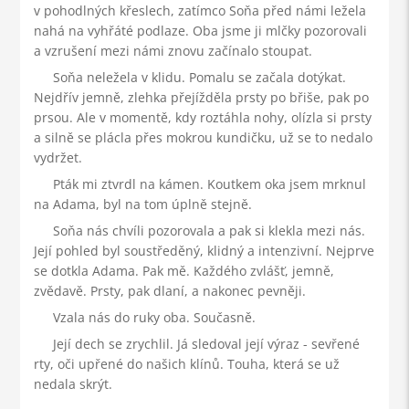
v pohodlných křeslech, zatímco Soňa před námi ležela
nahá na vyhřáté podlaze. Oba jsme ji mlčky pozorovali
a vzrušení mezi námi znovu začínalo stoupat.
Soňa neležela v klidu. Pomalu se začala dotýkat.
Nejdřív jemně, zlehka přejížděla prsty po břiše, pak po
prsou. Ale v momentě, kdy roztáhla nohy, olízla si prsty
a silně se plácla přes mokrou kundičku, už se to nedalo
vydržet.
Pták mi ztvrdl na kámen. Koutkem oka jsem mrknul
na Adama, byl na tom úplně stejně.
Soňa nás chvíli pozorovala a pak si klekla mezi nás.
Její pohled byl soustředěný, klidný a intenzivní. Nejprve
se dotkla Adama. Pak mě. Každého zvlášť, jemně,
zvědavě. Prsty, pak dlaní, a nakonec pevněji.
Vzala nás do ruky oba. Současně.
Její dech se zrychlil. Já sledoval její výraz - sevřené
rty, oči upřené do našich klínů. Touha, která se už
nedala skrýt.